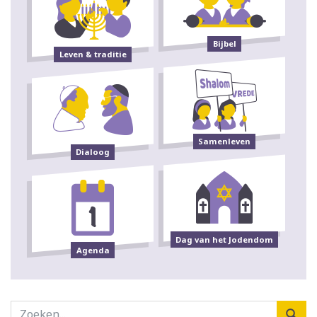
Bijbel
Leven & traditie
Samenleven
Dialoog
Dag van het Jodendom
Agenda