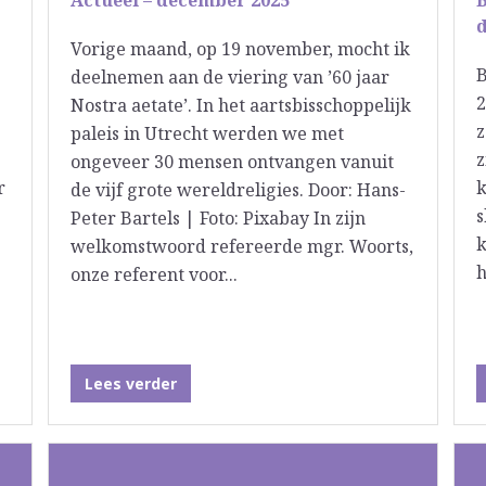
Actueel – december 2025
B
Vorige maand, op 19 november, mocht ik
B
deelnemen aan de viering van ’60 jaar
2
Nostra aetate’. In het aartsbisschoppelijk
z
paleis in Utrecht werden we met
z
ongeveer 30 mensen ontvangen vanuit
r
k
de vijf grote wereldreligies. Door: Hans-
s
Peter Bartels | Foto: Pixabay In zijn
k
welkomstwoord refereerde mgr. Woorts,
h
onze referent voor...
Lees verder