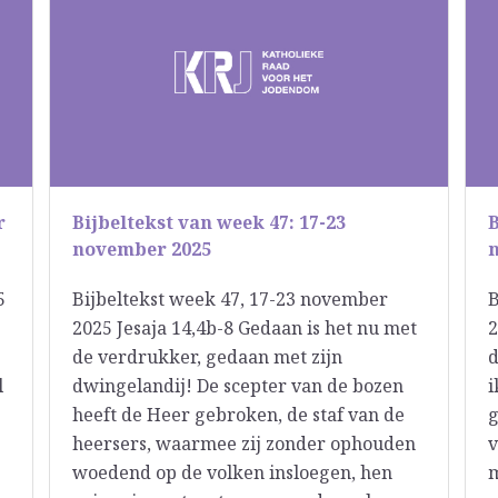
r
Bijbeltekst van week 47: 17-23
B
november 2025
5
Bijbeltekst week 47, 17-23 november
B
2025 Jesaja 14,4b-8 Gedaan is het nu met
2
de verdrukker, gedaan met zijn
d
l
dwingelandij! De scepter van de bozen
i
heeft de Heer gebroken, de staf van de
g
heersers, waarmee zij zonder ophouden
v
woedend op de volken insloegen, hen
m