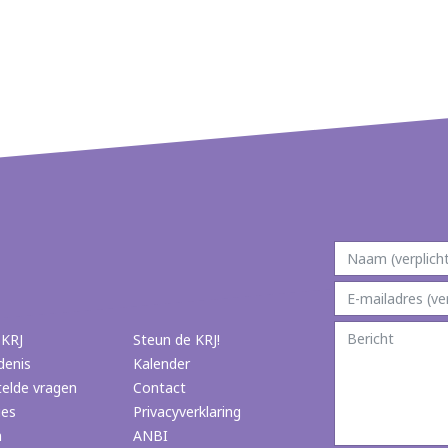
 KRJ
Steun de KRJ!
denis
Kalender
telde vragen
Contact
ies
Privacyverklaring
n
ANBI