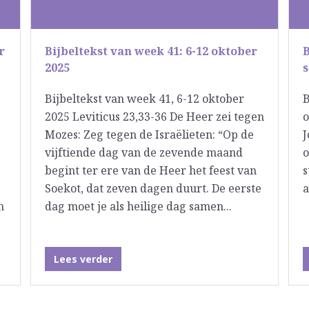
r
Bijbeltekst van week 41: 6-12 oktober
B
2025
Bijbeltekst van week 41, 6-12 oktober
B
2025 Leviticus 23,33-36 De Heer zei tegen
o
Mozes: Zeg tegen de Israëlieten: “Op de
J
vijftiende dag van de zevende maand
o
begint ter ere van de Heer het feest van
s
Soekot, dat zeven dagen duurt. De eerste
a
n
dag moet je als heilige dag samen...
Lees verder