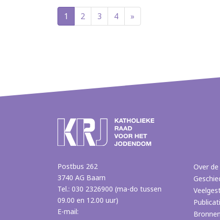
1
2
3
4
»
Postbus 262
Over de
3740 AG Baarn
Geschie
Tel.: 030 2326900 (ma-do tussen
Veelges
09.00 en 12.00 uur)
Publicat
E-mail:
Bronne