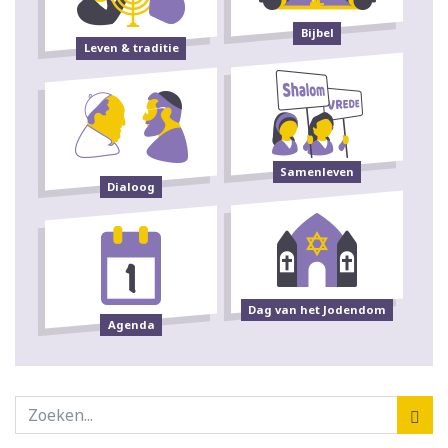
Bijbel
Leven & traditie
Samenleven
Dialoog
Dag van het Jodendom
Agenda