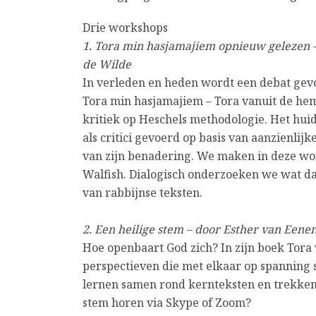
Drie workshops
1. Tora min hasjamajiem opnieuw gelezen –
de Wilde
In verleden en heden wordt een debat gev
Tora min hasjamajiem – Tora vanuit de heme
kritiek op Heschels methodologie. Het hu
als critici gevoerd op basis van aanzienli
van zijn benadering. We maken in deze w
Walfish. Dialogisch onderzoeken we wat da
van rabbijnse teksten.
2. Een heilige stem – door Esther van Een
Hoe openbaart God zich? In zijn boek Tora
perspectieven die met elkaar op spanning s
lernen samen rond kernteksten en trekken
stem horen via Skype of Zoom?