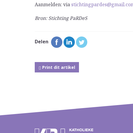
Aanmelden: via
stichtingpardes@gmail.co
Bron: Stichting PaRDeS
Delen
Print dit artikel