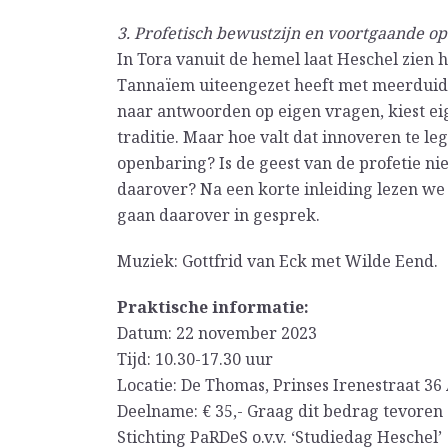
3. Profetisch bewustzijn en voortgaande op
In Tora vanuit de hemel laat Heschel zien ho
Tannaïem uiteengezet heeft met meerduidig
naar antwoorden op eigen vragen, kiest ei
traditie. Maar hoe valt dat innoveren te l
openbaring? Is de geest van de profetie ni
daarover? Na een korte inleiding lezen we 
gaan daarover in gesprek.
Muziek: Gottfrid van Eck met Wilde Eend.
Praktische informatie:
Datum: 22 november 2023
Tijd: 10.30-17.30 uur
Locatie: De Thomas, Prinses Irenestraat 3
Deelname: € 35,- Graag dit bedrag tevoren
Stichting PaRDeS o.v.v. ‘Studiedag Heschel’