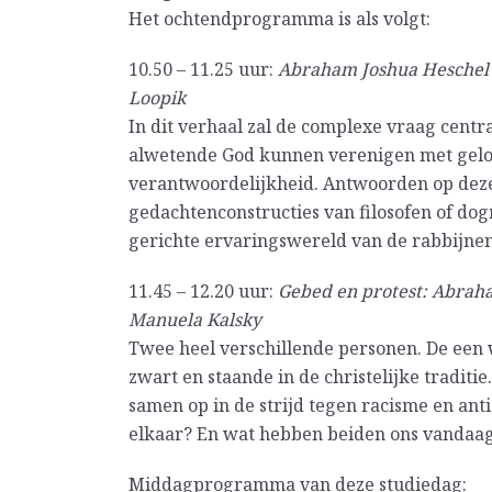
Het ochtendprogramma is als volgt:
10.50 – 11.25 uur:
Abraham Joshua Heschel 
Loopik
In dit verhaal zal de complexe vraag centr
alwetende God kunnen verenigen met geloo
verantwoordelijkheid. Antwoorden op deze
gedachtenconstructies van filosofen of dog
gerichte ervaringswereld van de rabbijnen
11.45 – 12.20 uur:
Gebed en protest: Abraha
Manuela Kalsky
Twee heel verschillende personen. De een w
zwart en staande in de christelijke tradit
samen op in de strijd tegen racisme en ant
elkaar? En wat hebben beiden ons vandaag
Middagprogramma van deze studiedag: