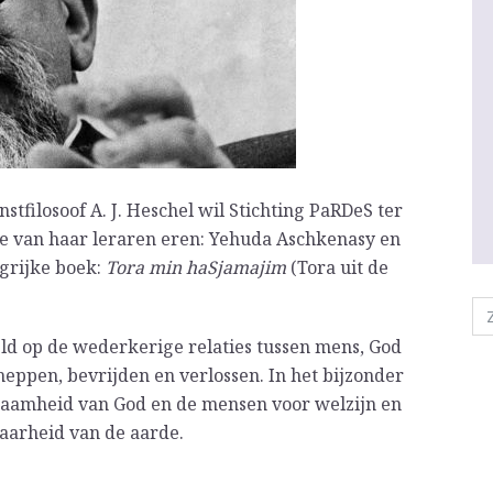
tfilosoof A. J. Heschel wil Stichting PaRDeS ter
ee van haar leraren eren: Yehuda Aschkenasy en
ngrijke boek:
Tora min haSjamajim
(Tora uit de
eld op de wederkerige relaties tussen mens, God
eppen, bevrijden en verlossen. In het bijzonder
gzaamheid van God en de mensen voor welzijn en
aarheid van de aarde.