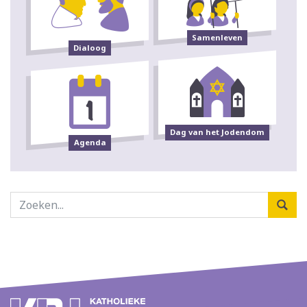
Samenleven
Dialoog
Dag van het Jodendom
Agenda