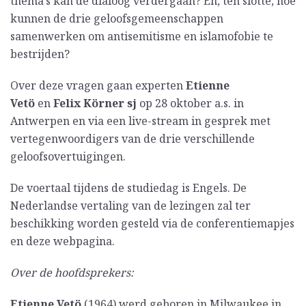
thema’s kan de dialoog verdergaan? En, ten slotte, hoe
kunnen de drie geloofsgemeenschappen
samenwerken om antisemitisme en islamofobie te
bestrijden?
Over deze vragen gaan experten
Etienne
Vetö
en
Felix Körner sj
op 28 oktober a.s. in
Antwerpen en via een live-stream in gesprek met
vertegenwoordigers van de drie verschillende
geloofsovertuigingen.
De voertaal tijdens de studiedag is Engels. De
Nederlandse vertaling van de lezingen zal ter
beschikking worden gesteld via de conferentiemapjes
en deze webpagina.
Over de hoofdsprekers:
Etienne Vetö
(1964) werd geboren in Milwaukee in