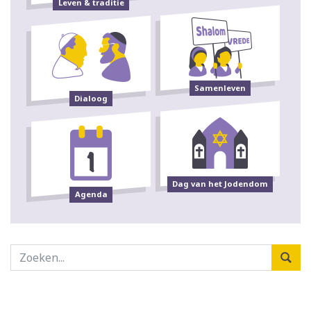
Leven & traditie
Samenleven
Dialoog
Dag van het Jodendom
Agenda