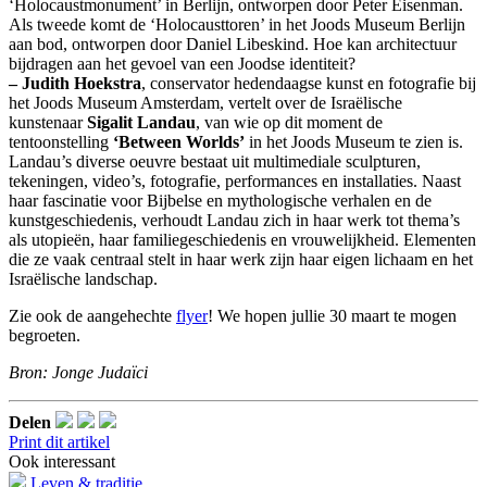
‘Holocaustmonument’ in Berlijn, ontworpen door Peter Eisenman.
Als tweede komt de ‘Holocausttoren’ in het Joods Museum Berlijn
aan bod, ontworpen door Daniel Libeskind. Hoe kan architectuur
bijdragen aan het gevoel van een Joodse identiteit?
– Judith Hoekstra
, conservator hedendaagse kunst en fotografie bij
het Joods Museum Amsterdam, vertelt over de Israëlische
kunstenaar
Sigalit Landau
, van wie op dit moment de
tentoonstelling
‘Between Worlds’
in het Joods Museum te zien is.
Landau’s diverse oeuvre bestaat uit multimediale sculpturen,
tekeningen, video’s, fotografie, performances en installaties. Naast
haar fascinatie voor Bijbelse en mythologische verhalen en de
kunstgeschiedenis, verhoudt Landau zich in haar werk tot thema’s
als utopieën, haar familiegeschiedenis en vrouwelijkheid. Elementen
die ze vaak centraal stelt in haar werk zijn haar eigen lichaam en het
Israëlische landschap.
Zie ook de aangehechte
flyer
! We hopen jullie 30 maart te mogen
begroeten.
Bron: Jonge Judaïci
Delen
Print dit artikel
Ook interessant
Leven & traditie