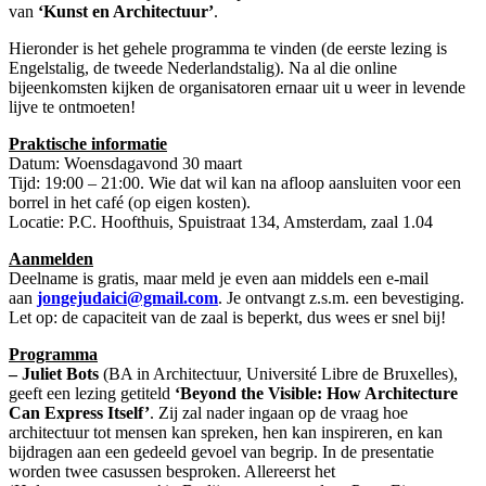
van
‘Kunst en Architectuur’
.
Hieronder is het gehele programma te vinden (de eerste lezing is
Engelstalig, de tweede Nederlandstalig). Na al die online
bijeenkomsten kijken de organisatoren ernaar uit u weer in levende
lijve te ontmoeten!
Praktische informatie
Datum: Woensdagavond 30 maart
Tijd: 19:00 – 21:00. Wie dat wil kan na afloop aansluiten voor een
borrel in het café (op eigen kosten).
Locatie: P.C. Hoofthuis, Spuistraat 134, Amsterdam, zaal 1.04
Aanmelden
Deelname is gratis, maar meld je even aan middels een e-mail
aan
jongejudaici@gmail.com
. Je ontvangt z.s.m. een bevestiging.
Let op: de capaciteit van de zaal is beperkt, dus wees er snel bij!
Programma
– Juliet Bots
(BA in Architectuur, Université Libre de Bruxelles),
geeft een lezing getiteld
‘Beyond the Visible: How Architecture
Can Express Itself’
. Zij zal nader ingaan op de vraag hoe
architectuur tot mensen kan spreken, hen kan inspireren, en kan
bijdragen aan een gedeeld gevoel van begrip. In de presentatie
worden twee casussen besproken. Allereerst het