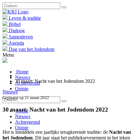
Leven & traditie
Bijbel
Dialoog
Samenleven
Agenda
Dag van het Jodendom
Menu
Home
Nieuws
30 maart: Nacht van het Jodendom 2022
Achtergrond
Opinie
Nieuws
Geplaatst op 21 maart 2022
30 maart: Nacht van het Jodendom 2022
Home
Nieuws
Achtergrond
Opinie
Het is inmiddels een jaarlijks terugkerende traditie: de
Nacht van
het Jodendom
. Dit jaar staat het publieksevenement in het teken