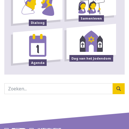
Samenleven
Dialoog
Dag van het Jodendom
Agenda