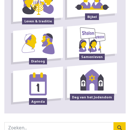
Bijbel
Leven & traditie
Samenleven
Dialoog
Dag van het Jodendom
Agenda