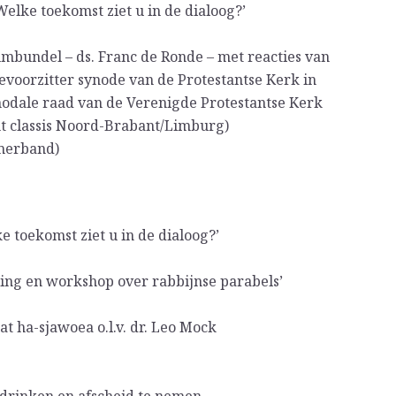
Welke toekomst ziet u in de dialoog?’
umbundel – ds. Franc de Ronde – met reacties van
evoorzitter synode van de Protestantse Kerk in
ynodale raad van de Verenigde Protestantse Kerk
ant classis Noord-Brabant/Limburg)
zmerband)
ke toekomst ziet u in de dialoog?’
eiding en workshop over rabbijnse parabels’
t ha-sjawoea o.l.v. dr. Leo Mock
 drinken en afscheid te nemen.