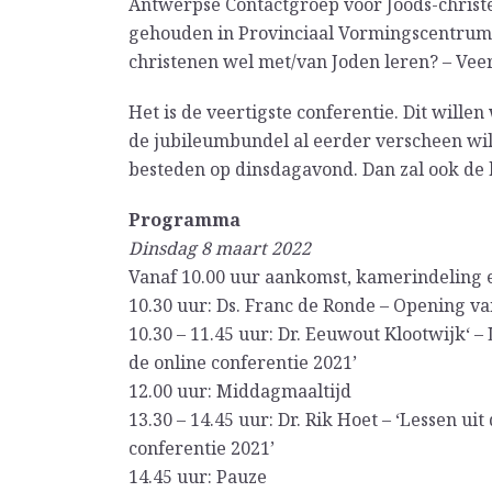
Antwerpse Contactgroep voor Joods-christe
gehouden in Provinciaal Vormingscentrum M
christenen wel met/van Joden leren? – Veert
Het is de veertigste conferentie. Dit wille
de jubileumbundel al eerder verscheen wil
besteden op dinsdagavond. Dan zal ook de
Programma
Dinsdag 8 maart 2022
Vanaf 10.00 uur aankomst, kamerindeling e
10.30 uur: Ds. Franc de Ronde – Opening va
10.30 – 11.45 uur: Dr. Eeuwout Klootwijk‘ –
de online conferentie 2021’
12.00 uur: Middagmaaltijd
13.30 – 14.45 uur: Dr. Rik Hoet – ‘Lessen ui
conferentie 2021’
14.45 uur: Pauze