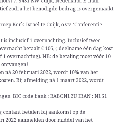
rhorst 7, 5431 KW Cuijk, Nederland. E-mail:
ief zodra het benodigde bedrag is overgemaakt
ep Kerk-Israël te Cuijk, o.v.v. ‘Conferentie
t is inclusief 1 overnachting. Inclusief twee
overnacht betaalt € 105,-; deelname één dag kost
sief 1 overnachting). NB: de betaling moet vóór 10
n ontvangen!
en ná 20 februari 2022, wordt 10% van het
osten. Bij afmelding ná 1 maart 2022, wordt
ingen: BIC code bank : RABONL2U IBAN : NL51
g contant betalen bij aankomst op de
uari 2022 aanmelden door middel van het