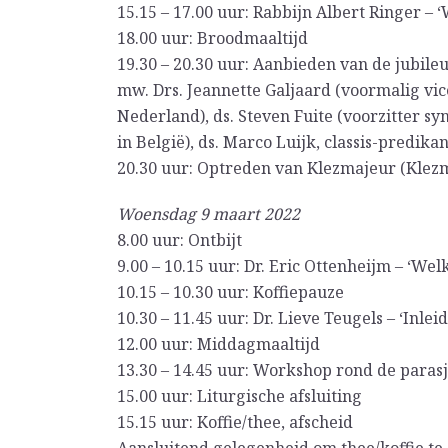
15.15 – 17.00 uur: Rabbijn Albert Ringer – ‘
18.00 uur: Broodmaaltijd
19.30 – 20.30 uur: Aanbieden van de jubile
mw. Drs. Jeannette Galjaard (voormalig vic
Nederland), ds. Steven Fuite (voorzitter s
in België), ds. Marco Luijk, classis-predik
20.30 uur: Optreden van Klezmajeur (Kle
Woensdag 9 maart 2022
8.00 uur: Ontbijt
9.00 – 10.15 uur: Dr. Eric Ottenheijm – ‘Wel
10.15 – 10.30 uur: Koffiepauze
10.30 – 11.45 uur: Dr. Lieve Teugels – ‘Inl
12.00 uur: Middagmaaltijd
13.30 – 14.45 uur: Workshop rond de parasja
15.00 uur: Liturgische afsluiting
15.15 uur: Koffie/thee, afscheid
Aansluitend gelegenheid om thee/koffie te