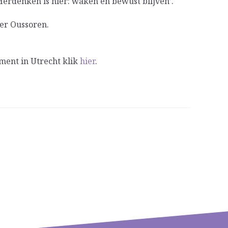
Herdenken is hier: waken en bewust blijven’.
ter Oussoren.
ment in Utrecht klik
hier
.