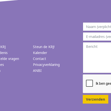
 KRJ
Steun de KRJ!
denis
Kalender
telde vragen
Contact
ies
Privacyverklaring
n
ANBI
Verzenden