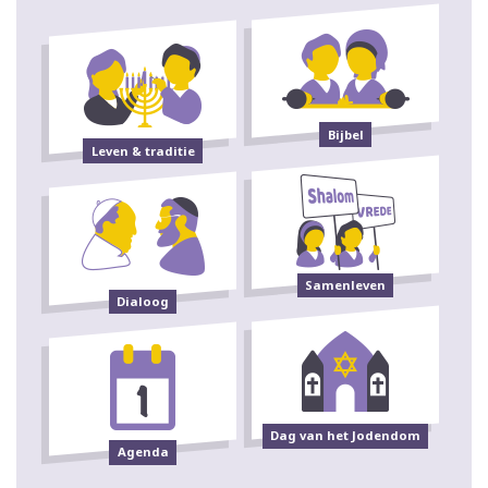
Bijbel
Leven & traditie
Samenleven
Dialoog
Dag van het Jodendom
Agenda