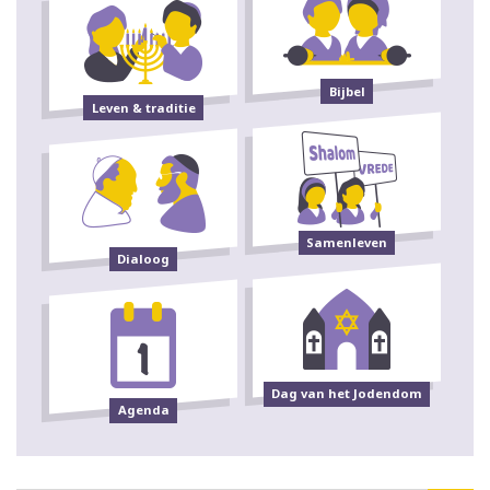
Bijbel
Leven & traditie
Samenleven
Dialoog
Dag van het Jodendom
Agenda