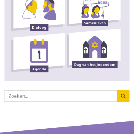
Samenleven
Dialoog
Dag van het Jodendom
Agenda