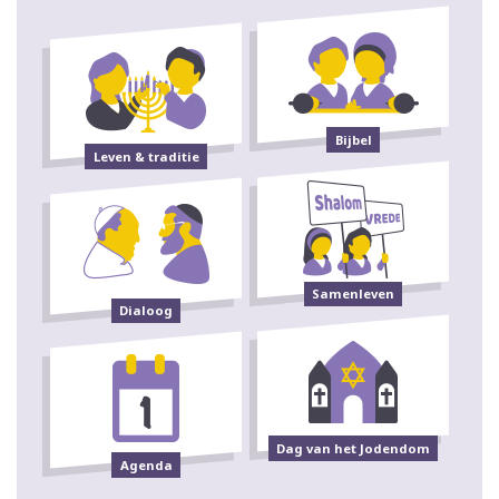
Bijbel
Leven & traditie
Samenleven
Dialoog
Dag van het Jodendom
Agenda