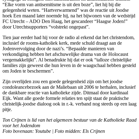
“Elke vorm van antisemitisme is uit den boze”, liet hij bij die
gelegenheid weten. “Hartverwarmend” was de reactie uit Joodse
hoek Een maand later noemde hij, na het bijwonen van de wedstrijd
FC Utrecht – ADO Den Haag, het gescandeer “Haagse Joden!”
door Utrechtsupporters “volstrekt ongepast”.
Tien jaar eerder had hij voor de radio al erkend dat het christendom,
inclusief de rooms-katholiek kerk, mede schuld draagt aan de
Jodenvervolging door de nazi’s. “Bepaalde manieren van
verkondiging hebben het afschuwelijke drama van de Holocaust
vergemakkelijkt”. Al benadrukte hij dat er ook “talloze christelijke
families zijn geweest die hun leven in de waagschaal hebben gesteld
om Joden te beschermen”.
Zijn overlijden zou een goede gelegenheid zijn om het joodse
condoleancebezoek aan de Maliebaan uit 2006 te herhalen, inclusief
de dankbare reactie van katholieke zijde. Ditmaal door kardinaal
Eijk. Want alle goede formele relaties ten spijt staat de praktische
christelijk-joodse dialoog ook in r.-k. verband nog steeds op een laag
pitje.
Ton Crijnen is lid van het algemeen bestuur van de Katholieke Raad
voor het Jodendom
Foto bovenaan: Youtube | Foto midden: Els Crijnen