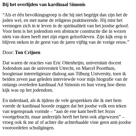
Bij het overlijden van kardinaal Simonis
“Als er één bevolkingsgroep is die hij niet begrijpt dan zijn het de
joden wel, en met name de religieus praktiserende. Hij mist het
vermogen zich in te leven in de spiritualiteit van het joodse geloof.
Voor hem is het jodendom een abstracte constructie die in wezen
niets van doen heeft met zijn eigen geloofsleven. Zijn kijk erop is
blijven steken in de geest van de jaren vijftig van de vorige eeuw.”
Door:
Ton Crijnen
Dat waren de reacties van Eric Ottenheijm, universitair docent
Jodendom aan de universiteit Utrecht, en Marcel Poorthuis,
hoogleraar interreligieuze dialoog aan Tilburg University, toen ik
beiden zeven jaar geleden interviewde voor mijn biografie van de
onlangs overleden kardinaal Ad Simonis en hun vroeg hoe diens
kijk was op het jodendom.
En inderdaad, als ik tijdens de vele gesprekken die ik met hem
voerde de kardinaal hoorde zeggen dat het joodse volk een teken
van tegenspraak vormde – “aan de ene kant heeft het Jezus
voortgebracht, maar anderzijds heeft het hem ook afgewezen” –
vroeg ook ik me af of achter die achterhaalde visie geen anti-joodse
vooroordelen schuilgingen.