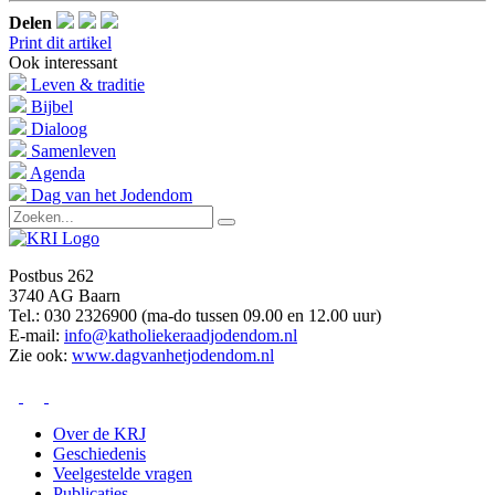
Delen
Print dit artikel
Ook interessant
Leven & traditie
Bijbel
Dialoog
Samenleven
Agenda
Dag van het Jodendom
Postbus 262
3740 AG Baarn
Tel.: 030 2326900 (ma-do tussen 09.00 en 12.00 uur)
E-mail:
info@katholiekeraadjodendom.nl
Zie ook:
www.dagvanhetjodendom.nl
Over de KRJ
Geschiedenis
Veelgestelde vragen
Publicaties