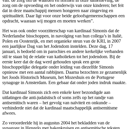
van: de zorg om de waarden en normen in onze samenleving; de
zorg om de opvoeding en het onderwijs van onze kinderen; het feit
dat in deze maatschappij mensen hongeren naar zingeving en
spiritualiteit. Daar ligt voor onze beide geloofsgemeenschappen een
opdracht, waaraan wij mogen en moeten werken”.
Het was ook onder voorzitterschap van kardinaal Simonis dat de
Nederlandse bisschoppen, in navolging van hun collega’s in Italië,
Polen en Oostenrijk, en met organieke steun van de KRI, in 2007
een jaarlijkse Dag van het Jodendom instelden. Deze dag, 17
januari, is bedoeld om in parochies en andere kerkelijke verbanden
stil te staan bij de relatie van katholieken tot het jodendom. Bij de
eerste keer dat de dag werd gehouden sprak een grote
bisschoppelijke delegatie onder leiding van diezelfde Simonis
opnieuw met een aantal rabbijnen. Daarna bezochten ze gezamenlijk
het Joods Historisch Museum, het Mozeshuis en de Portugese
synagoge in Amsterdam. Een gebaar dat onder joden indruk maakte.
Dat kardinaal Simonis zich een enkele keer bezondigde aan
uitlatingen die anti-judaïstisch of soms zelfs op het randje van
antisemitisch waren – het gevolg van naïviteit en onkunde –
verhinderde niet dat de kardinaal maatschappelijk antisemitisme
afwees.
Zo veroordeelde hij in augustus 2004 het bekladden van de
synagoge in Hengelo met hakenkruisen en antisemitische teksten.