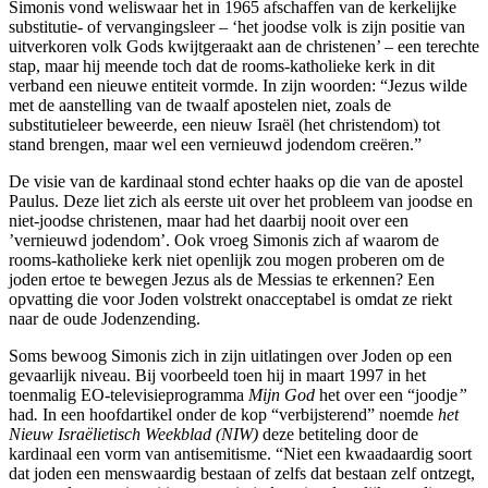
Simonis vond weliswaar het in 1965 afschaffen van de kerkelijke
substitutie- of vervangingsleer – ‘het joodse volk is zijn positie van
uitverkoren volk Gods kwijtgeraakt aan de christenen’ – een terechte
stap, maar hij meende toch dat de rooms-katholieke kerk in dit
verband een nieuwe entiteit vormde. In zijn woorden: “Jezus wilde
met de aanstelling van de twaalf apostelen niet, zoals de
substitutieleer beweerde, een nieuw Israël (het christendom) tot
stand brengen, maar wel een vernieuwd jodendom creëren.”
De visie van de kardinaal stond echter haaks op die van de apostel
Paulus. Deze liet zich als eerste uit over het probleem van joodse en
niet-joodse christenen, maar had het daarbij nooit over een
’vernieuwd jodendom’. Ook vroeg Simonis zich af waarom de
rooms-katholieke kerk niet openlijk zou mogen proberen om de
joden ertoe te bewegen Jezus als de Messias te erkennen? Een
opvatting die voor Joden volstrekt onacceptabel is omdat ze riekt
naar de oude Jodenzending.
Soms bewoog Simonis zich in zijn uitlatingen over Joden op een
gevaarlijk niveau. Bij voorbeeld toen hij in maart 1997 in het
toenmalig EO-televisieprogramma
Mijn God
het over een “joodje
”
had
.
In een hoofdartikel onder de kop “verbijsterend” noemde
het
Nieuw Israëlietisch Weekblad (NIW)
deze betiteling door de
kardinaal een vorm van antisemitisme. “Niet een kwaadaardig soort
dat joden een menswaardig bestaan of zelfs dat bestaan zelf ontzegt,