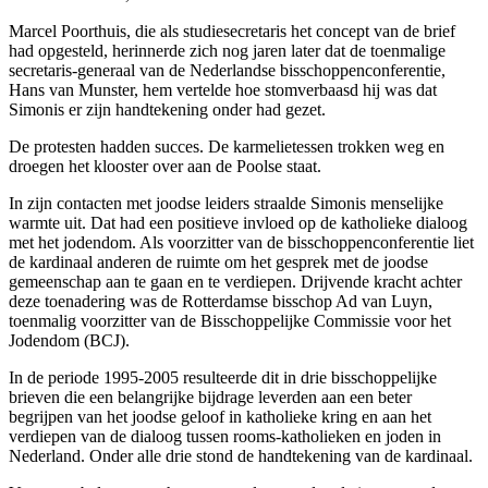
Marcel Poorthuis, die als studiesecretaris het concept van de brief
had opgesteld, herinnerde zich nog jaren later dat de toenmalige
secretaris-generaal van de Nederlandse bisschoppenconferentie,
Hans van Munster, hem vertelde hoe stomverbaasd hij was dat
Simonis er zijn handtekening onder had gezet.
De protesten hadden succes. De karmelietessen trokken weg en
droegen het klooster over aan de Poolse staat.
In zijn contacten met joodse leiders straalde Simonis menselijke
warmte uit. Dat had een positieve invloed op de katholieke dialoog
met het jodendom. Als voorzitter van de bisschoppenconferentie liet
de kardinaal anderen de ruimte om het gesprek met de joodse
gemeenschap aan te gaan en te verdiepen. Drijvende kracht achter
deze toenadering was de Rotterdamse bisschop Ad van Luyn,
toenmalig voorzitter van de Bisschoppelijke Commissie voor het
Jodendom (BCJ).
In de periode 1995-2005 resulteerde dit in drie bisschoppelijke
brieven die een belangrijke bijdrage leverden aan een beter
begrijpen van het joodse geloof in katholieke kring en aan het
verdiepen van de dialoog tussen rooms-katholieken en joden in
Nederland. Onder alle drie stond de handtekening van de kardinaal.