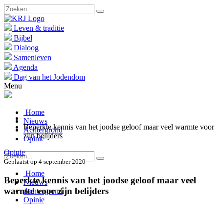
Leven & traditie
Bijbel
Dialoog
Samenleven
Agenda
Dag van het Jodendom
Menu
Home
Nieuws
Beperkte kennis van het joodse geloof maar veel warmte voor
Achtergrond
zijn belijders
Opinie
Opinie
Geplaatst op 4 september 2020
Home
Beperkte kennis van het joodse geloof maar veel
Nieuws
warmte voor zijn belijders
Achtergrond
Opinie