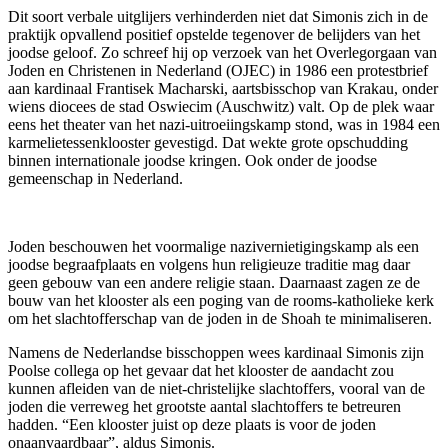
Dit soort verbale uitglijers verhinderden niet dat Simonis zich in de
praktijk opvallend positief opstelde tegenover de belijders van het
joodse geloof. Zo schreef hij op verzoek van het Overlegorgaan van
Joden en Christenen in Nederland (OJEC) in 1986 een protestbrief
aan kardinaal Frantisek Macharski, aartsbisschop van Krakau, onder
wiens diocees de stad Oswiecim (Auschwitz) valt. Op de plek waar
eens het theater van het nazi-uitroeiingskamp stond, was in 1984 een
karmelietessenklooster gevestigd. Dat wekte grote opschudding
binnen internationale joodse kringen. Ook onder de joodse
gemeenschap in Nederland.
Joden beschouwen het voormalige nazivernietigingskamp als een
joodse begraafplaats en volgens hun religieuze traditie mag daar
geen gebouw van een andere religie staan. Daarnaast zagen ze de
bouw van het klooster als een poging van de rooms-katholieke kerk
om het slachtofferschap van de joden in de Shoah te minimaliseren.
Namens de Nederlandse bisschoppen wees kardinaal Simonis zijn
Poolse collega op het gevaar dat het klooster de aandacht zou
kunnen afleiden van de niet-christelijke slachtoffers, vooral van de
joden die verreweg het grootste aantal slachtoffers te betreuren
hadden. “Een klooster juist op deze plaats is voor de joden
onaanvaardbaar”, aldus Simonis.