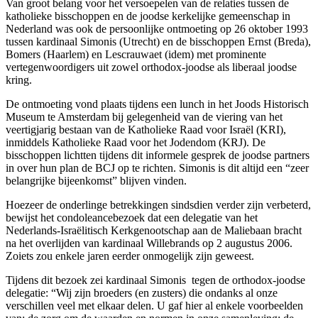
Van groot belang voor het versoepelen van de relaties tussen de
katholieke bisschoppen en de joodse kerkelijke gemeenschap in
Nederland was ook de persoonlijke ontmoeting op 26 oktober 1993
tussen kardinaal Simonis (Utrecht) en de bisschoppen Ernst (Breda),
Bomers (Haarlem) en Lescrauwaet (idem) met prominente
vertegenwoordigers uit zowel orthodox-joodse als liberaal joodse
kring.
De ontmoeting vond plaats tijdens een lunch in het Joods Historisch
Museum te Amsterdam bij gelegenheid van de viering van het
veertigjarig bestaan van de Katholieke Raad voor Israël (KRI),
inmiddels Katholieke Raad voor het Jodendom (KRJ). De
bisschoppen lichtten tijdens dit informele gesprek de joodse partners
in over hun plan de BCJ op te richten. Simonis is dit altijd een “zeer
belangrijke bijeenkomst” blijven vinden.
Hoezeer de onderlinge betrekkingen sindsdien verder zijn verbeterd,
bewijst het condoleancebezoek dat een delegatie van het
Nederlands-Israëlitisch Kerkgenootschap aan de Maliebaan bracht
na het overlijden van kardinaal Willebrands op 2 augustus 2006.
Zoiets zou enkele jaren eerder onmogelijk zijn geweest.
Tijdens dit bezoek zei kardinaal Simonis tegen de orthodox-joodse
delegatie: “Wij zijn broeders (en zusters) die ondanks al onze
verschillen veel met elkaar delen. U gaf hier al enkele voorbeelden