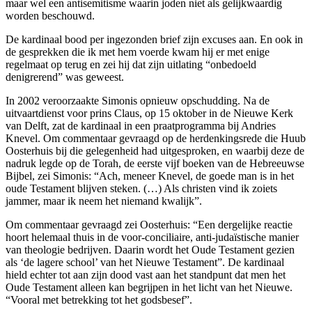
maar wel een antisemitisme waarin joden niet als gelijkwaardig
worden beschouwd.
De kardinaal bood per ingezonden brief zijn excuses aan. En ook in
de gesprekken die ik met hem voerde kwam hij er met enige
regelmaat op terug en zei hij dat zijn uitlating “onbedoeld
denigrerend” was geweest.
In 2002 veroorzaakte Simonis opnieuw opschudding. Na de
uitvaartdienst voor prins Claus, op 15 oktober in de Nieuwe Kerk
van Delft, zat de kardinaal in een praatprogramma bij Andries
Knevel. Om commentaar gevraagd op de herdenkingsrede die Huub
Oosterhuis bij die gelegenheid had uitgesproken, en waarbij deze de
nadruk legde op de Torah, de eerste vijf boeken van de Hebreeuwse
Bijbel, zei Simonis: “Ach, meneer Knevel, de goede man is in het
oude Testament blijven steken. (…) Als christen vind ik zoiets
jammer, maar ik neem het niemand kwalijk”.
Om commentaar gevraagd zei Oosterhuis: “Een dergelijke reactie
hoort helemaal thuis in de voor-conciliaire, anti-judaïstische manier
van theologie bedrijven. Daarin wordt het Oude Testament gezien
als ‘de lagere school’ van het Nieuwe Testament”. De kardinaal
hield echter tot aan zijn dood vast aan het standpunt dat men het
Oude Testament alleen kan begrijpen in het licht van het Nieuwe.
“Vooral met betrekking tot het godsbesef”.