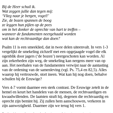
Bij de Heer schuil ik.
Wat zeggen jullie dan tegen mij:
‘Vlieg naar je bergen, vogel!’
Zie, de bozen spannen de boog
ze leggen hun pijlen op de pees
om in het donker de oprechte van hart te treffen –
wanneer de fundamenten neergehaald worden
wat kan de rechtvaardige dan doen?
Psalm 11 is een smeeklied, dat in twee delen uiteenvalt. In vers 1-3
vergelijkt de smekeling zichzelf met een opgejaagde vogel die elk
ogenblik door jagers (‘de bozen’) neergeschoten kan worden. Al
zijn zekerheden zijn weg, de smekeling kan nergens meer van op
aan. Het neerhalen van de fundamenten verwijst naar de aantasting
van de ordening van de samenleving (vgl. Ps. 75,4 en 82,5). Alles
waarop hij vertrouwde, stort ineen. Wat kan hij nog doen, behalve
schuilen bij de Eeuwige?
Vers 4-7 vormt daarmee een sterk contrast. De Eeuwige zetelt in de
hemel en keurt het handelen van de mensen, de rechtvaardigen en
kwaadwillenden. De laatsten straft hij, degenen die rechtvaardig en
oprecht zijn bemint hij. Zij zullen hem aanschouwen, verkeren in
zijn aanwezigheid. Daarmee zijn we terug bij vers 1.