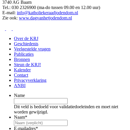
3740 AG Baarn
Tel.: 030 2326900 (ma-do tussen 09.00 en 12.00 uur)
E-mail:
info@katholiekeraadjodendom.nl
Zie ook:
www.dagvanhetjodendom.nl
Over de KRJ
Geschiedenis
Veelgestelde vragen
Publicaties
Bronnen
Steun de KRJ!
Kalender
Contact
Privacyverklaring
ANBI
Name
Dit veld is bedoeld voor validatiedoeleinden en moet niet
worden gewijzigd.
Naam
*
E-mailadres
*