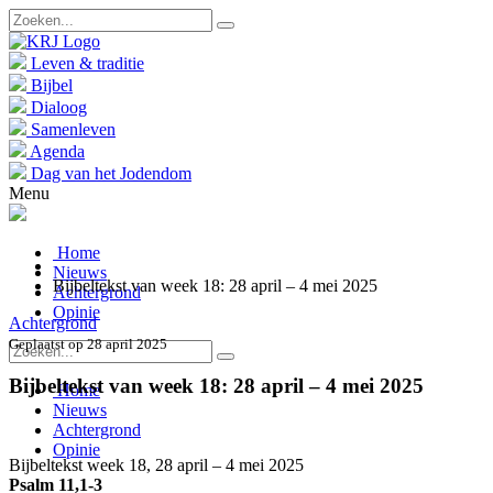
Leven & traditie
Bijbel
Dialoog
Samenleven
Agenda
Dag van het Jodendom
Menu
Home
Nieuws
Bijbeltekst van week 18: 28 april – 4 mei 2025
Achtergrond
Opinie
Achtergrond
Geplaatst op 28 april 2025
Bijbeltekst van week 18: 28 april – 4 mei 2025
Home
Nieuws
Achtergrond
Opinie
Bijbeltekst week 18, 28 april – 4 mei 2025
Psalm 11,1-3