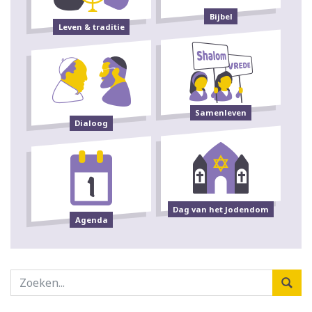
Bijbel
Leven & traditie
Samenleven
Dialoog
Dag van het Jodendom
Agenda