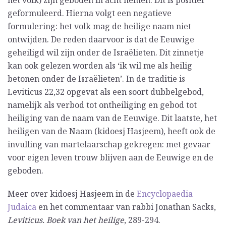
het volk) zijn geboden in acht nemen. Dit is positief
geformuleerd. Hierna volgt een negatieve
formulering: het volk mag de heilige naam niet
ontwijden. De reden daarvoor is dat de Eeuwige
geheiligd wil zijn onder de Israëlieten. Dit zinnetje
kan ook gelezen worden als ‘ik wil me als heilig
betonen onder de Israëlieten’. In de traditie is
Leviticus 22,32 opgevat als een soort dubbelgebod,
namelijk als verbod tot ontheiliging en gebod tot
heiliging van de naam van de Eeuwige. Dit laatste, het
heiligen van de Naam (kidoesj Hasjeem), heeft ook de
invulling van martelaarschap gekregen: met gevaar
voor eigen leven trouw blijven aan de Eeuwige en de
geboden.
Meer over kidoesj Hasjeem in de
Encyclopaedia
Judaica
en het commentaar van rabbi Jonathan Sacks,
Leviticus. Boek van het heilige
, 289-294.