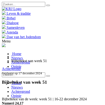
Leven & traditie
Bijbel
Dialoog
Samenleven
Agenda
Dag van het Jodendom
Menu
Home
Nieuws
Bijbeltekst van week 51
Achtergrond
Opinie
Achtergrond
Geplaatst op 17 december 2024
Bijbeltekst van week 51
Home
Nieuws
Achtergrond
Opinie
Bijbeltekst van de week: week 51 | 16-22 december 2024
Numeri 24,17