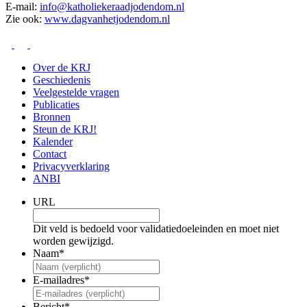
E-mail:
info@katholiekeraadjodendom.nl
Zie ook:
www.dagvanhetjodendom.nl
Over de KRJ
Geschiedenis
Veelgestelde vragen
Publicaties
Bronnen
Steun de KRJ!
Kalender
Contact
Privacyverklaring
ANBI
URL
Dit veld is bedoeld voor validatiedoeleinden en moet niet
worden gewijzigd.
Naam
*
E-mailadres
*
Bericht
*