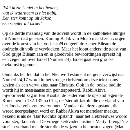
‘Wat ik zie is niet in het heden,
wat ik waarneem is niet nabij.
Een ster komt op uit Jakob,
een scepter uit Israël’
Op de derde maandag van de advent wordt in de katholieke liturgie
uit Numeri 24 gelezen. Koning Balak van Moab maakt zich zorgen
over de komst van het volk Israël en geeft de ziener Bileam de
opdracht dit volk te vervloeken. Maar het loopt anders: de geest van
God grijpt Bileam aan en in gloedvolle bewoordingen spreekt hij
een zegen uit over Israël (Numeri 24). Israël gaat een grootse
toekomst tegemoet.
Ondanks het feit dat in het Nieuwe Testament nergens verwijst naar
Numeri 24,17 wordt in het vroege christendom deze tekst soms
gezien als een verwijzing naar Christus. Ook in de joodse traditie
wordt hij in messiaanse zin geïnterpreteerd. Rabbi Akiva
bijvoorbeeld zag in Bar Kosiba, de leider van de opstand tegen de
Romeinen in 132-135 na Chr., de ‘ster uit Jakob’ die de vijand van
het Joodse volk zou overwinnen. Vandaar dat deze opstand, die
wreed neergeslagen werd en Rabbi Akiva tot martelaar maakte,
bekend is als de ‘Bar Kochba-opstand’, naar het Hebreeuwse woord
voor ster, ‘kochab’. De vroege kerkvader Justinus Martyr brengt ‘de
ster’ in verband met de ster die de wijzen in het oosten zagen (Mat.