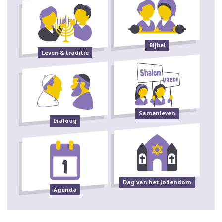
Bijbel
Leven & traditie
Samenleven
Dialoog
Dag van het Jodendom
Agenda