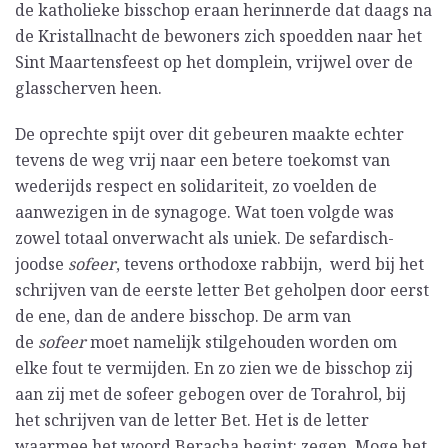
de katholieke bisschop eraan herinnerde dat daags na
de Kristallnacht de bewoners zich spoedden naar het
Sint Maartensfeest op het domplein, vrijwel over de
glasscherven heen.
De oprechte spijt over dit gebeuren maakte echter
tevens de weg vrij naar een betere toekomst van
wederijds respect en solidariteit, zo voelden de
aanwezigen in de synagoge. Wat toen volgde was
zowel totaal onverwacht als uniek. De sefardisch-
joodse
sofeer
, tevens orthodoxe rabbijn, werd bij het
schrijven van de eerste letter Bet geholpen door eerst
de ene, dan de andere bisschop. De arm van
de
sofeer
moet namelijk stilgehouden worden om
elke fout te vermijden. En zo zien we de bisschop zij
aan zij met de sofeer gebogen over de Torahrol, bij
het schrijven van de letter Bet. Het is de letter
waarmee het woord Beracha begint: zegen. Moge het