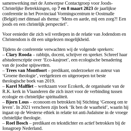
samenwerking met de Antwerpse Contactgroep voor Joods-
Christelijke Betrekkingen, op
7 en 8 maart 2023
de jaarlijkse
conferentie in het Provinciaal Vormingscentrum te Oostmalle
(België) met ditmaal als thema: ‘Mens en aarde, mij een zorg?! Een
joods en een christelijk perspectief’.
Voor eenieder die zich wil verdiepen in de relatie van Jodendom en
Christendom is dit een uitgelezen mogelijkheid.
Tijdens de conferentie verwachten wij de volgende sprekers:
–
Clary Rooda
– rabbijn, docent, schrijver en spreker. Schreef haar
afstudeerscriptie over ‘Eco-kasjroet’, een ecologische benadering
van de joodse spijswetten.
–
Trees van Montfoort
– predikant, onderzoeker en auteur van
‘Groene theologie’, veelgelezen en uitgeroepen tot beste
theologische boek van 2019.
–
Karel Malfliet
– werkzaam voor Ecokerk, de organisatie van de
R.K. kerk in Vlaanderen die zich inzet voor de verbinding tussen
ecologie en christelijke spiritualiteit.
–
Bjorn Lous
– econoom en betrokken bij Stichting ‘Genoeg om te
leven’. In 2021 verscheen zijn boek ‘Ik ben de waarheid’, waarin hij
ingaat op de Westerse ethiek in relatie tot anti-Judaïsme in de vroege
christelijke theologie.
–
Roel Bosch
– predikant en tekstdichter en actief betrokken bij de
Ionagroep Nederland.