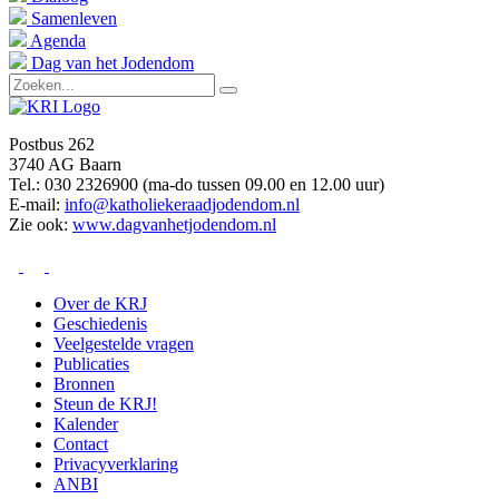
Samenleven
Agenda
Dag van het Jodendom
Postbus 262
3740 AG Baarn
Tel.: 030 2326900 (ma-do tussen 09.00 en 12.00 uur)
E-mail:
info@katholiekeraadjodendom.nl
Zie ook:
www.dagvanhetjodendom.nl
Over de KRJ
Geschiedenis
Veelgestelde vragen
Publicaties
Bronnen
Steun de KRJ!
Kalender
Contact
Privacyverklaring
ANBI