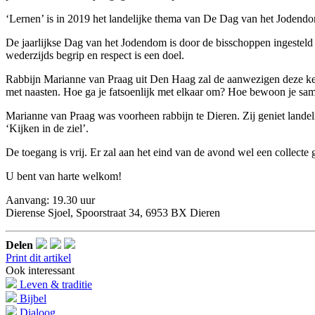
‘Lernen’ is in 2019 het landelijke thema van De Dag van het Jodendom
De jaarlijkse Dag van het Jodendom is door de bisschoppen ingestel
wederzijds begrip en respect is een doel.
Rabbijn Marianne van Praag uit Den Haag zal de aanwezigen deze keer v
met naasten. Hoe ga je fatsoenlijk met elkaar om? Hoe bewoon je sa
Marianne van Praag was voorheen rabbijn te Dieren. Zij geniet landelij
‘Kijken in de ziel’.
De toegang is vrij. Er zal aan het eind van de avond wel een collect
U bent van harte welkom!
Aanvang: 19.30 uur
Dierense Sjoel, Spoorstraat 34, 6953 BX Dieren
Delen
Print dit artikel
Ook interessant
Leven & traditie
Bijbel
Dialoog