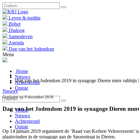
Leven & traditie
Bijbel
Dialoog
Samenleven
Agenda
Dag van het Jodendom
Menu
Home
Nieuws
Dag van het Jodendom 2019 in synagoge Dieren mmv rabbijn 
Achtergrond
Opinie
Nieuws
Geplaatst op 9 december 2018
Dag van het Jodendom 2019 in synagoge Dieren mm
Home
Nieuws
Achtergrond
Opinie
Op 14 januari 2019 organiseert de ‘Raad van Kerken Veluwezoom’ sa
plaatsvinden in de synagoge aan de Spoorstraat in Dieren.