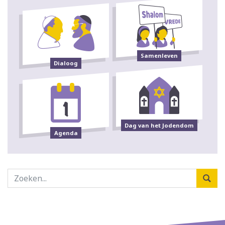
Samenleven
Dialoog
Dag van het Jodendom
Agenda