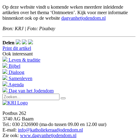
Op deze website vindt u komende weken meerdere inleidende
artikelen over het thema ‘Ontmoeten’. Kijk voor meer informatie
binnenkort ook op de website
dagvanhetjodendom.nl
Bron: KRJ | Foto: Pixabay
Delen
Print dit artikel
Ook interessant
Leven & traditie
Bijbel
Dialoog
Samenleven
Agenda
Dag van het Jodendom
Postbus 262
3740 AG Baarn
Tel.: 030 2326900 (ma-do tussen 09.00 en 12.00 uur)
E-mail:
info@katholiekeraadjodendom.nl
Zie ook:
www.dagvanhetjodendom.nl