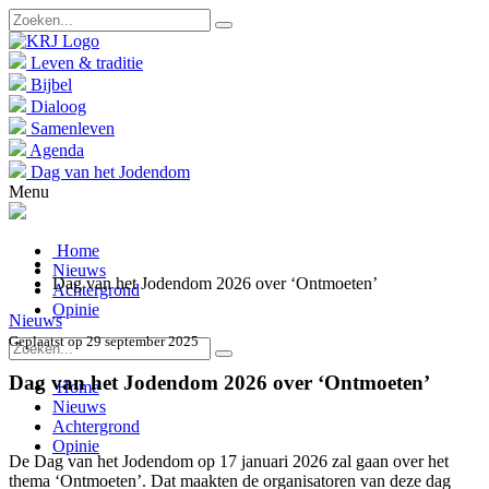
Leven & traditie
Bijbel
Dialoog
Samenleven
Agenda
Dag van het Jodendom
Menu
Home
Nieuws
Dag van het Jodendom 2026 over ‘Ontmoeten’
Achtergrond
Opinie
Nieuws
Geplaatst op 29 september 2025
Dag van het Jodendom 2026 over ‘Ontmoeten’
Home
Nieuws
Achtergrond
Opinie
De Dag van het Jodendom op 17 januari 2026 zal gaan over het
thema ‘Ontmoeten’. Dat maakten de organisatoren van deze dag