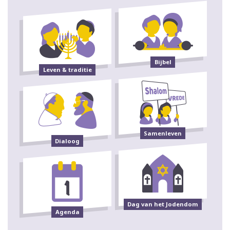
Bijbel
Leven & traditie
Samenleven
Dialoog
Dag van het Jodendom
Agenda