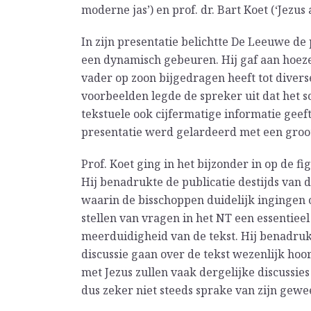
moderne jas’) en prof. dr. Bart Koet (‘Jezu
In zijn presentatie belichtte De Leeuwe d
een dynamisch gebeuren. Hij gaf aan hoez
vader op zoon bijgedragen heeft tot diverse
voorbeelden legde de spreker uit dat het s
tekstuele ook cijfermatige informatie geeft
presentatie werd gelardeerd met een groot 
Prof. Koet ging in het bijzonder in op de fi
Hij benadrukte de publicatie destijds van 
waarin de bisschoppen duidelijk ingingen o
stellen van vragen in het NT een essentieel
meerduidigheid van de tekst. Hij benadrukt
discussie gaan over de tekst wezenlijk hoo
met Jezus zullen vaak dergelijke discussie
dus zeker niet steeds sprake van zijn gewe