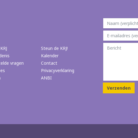
 KRJ
Steun de KRJ!
denis
Kalender
telde vragen
Contact
ies
Privacyverklaring
n
ANBI
Verzenden