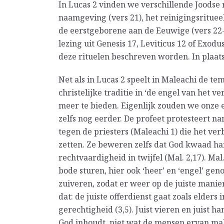
In Lucas 2 vinden we verschillende Joodse 
naamgeving (vers 21), het reinigingsrituee
de eerstgeborene aan de Eeuwige (vers 22-
lezing uit Genesis 17, Leviticus 12 of Exod
deze rituelen beschreven worden. In plaa
Net als in Lucas 2 speelt in Maleachi de t
christelijke traditie in ‘de engel van het v
meer te bieden. Eigenlijk zouden we onze 
zelfs nog eerder. De profeet protesteert n
tegen de priesters (Maleachi 1) die het ve
zetten. Ze beweren zelfs dat God kwaad ha
rechtvaardigheid in twijfel (Mal. 2,17). Ma
bode sturen, hier ook ‘heer’ en ‘engel’ geno
zuiveren, zodat er weer op de juiste manie
dat: de juiste offerdienst gaat zoals elder
gerechtigheid (3,5). Juist vieren en juist h
God inhoudt, niet wat de mensen ervan ma