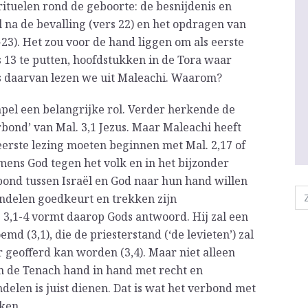
rituelen rond de geboorte: de besnijdenis en
l na de bevalling (vers 22) en het opdragen van
23). Het zou voor de hand liggen om als eerste
us 13 te putten, hoofdstukken in de Tora waar
ts daarvan lezen we uit Maleachi. Waarom?
empel een belangrijke rol. Verder herkende de
erbond’ van Mal. 3,1 Jezus. Maar Maleachi heeft
eerste lezing moeten beginnen met Mal. 2,17 of
amens God tegen het volk en in het bijzonder
rbond tussen Israël en God naar hun hand willen
ndelen goedkeurt en trekken zijn
l. 3,1-4 vormt daarop Gods antwoord. Hij zal een
emd (3,1), die de priesterstand (‘de levieten’) zal
r geofferd kan worden (3,4). Maar niet alleen
s in de Tenach hand in hand met recht en
andelen is juist dienen. Dat is wat het verbond met
ken.