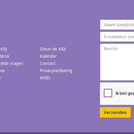
 KRJ
Steun de KRJ!
denis
Kalender
telde vragen
Contact
ies
Privacyverklaring
n
ANBI
Verzenden