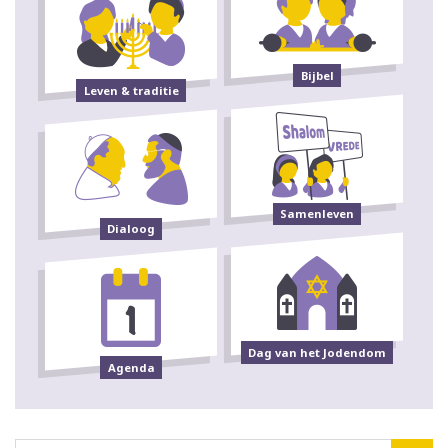
Bijbel
Leven & traditie
Samenleven
Dialoog
Dag van het Jodendom
Agenda