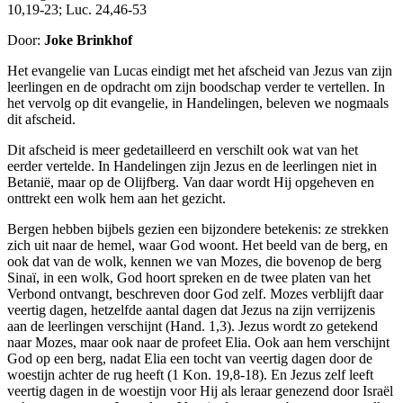
10,19-23; Luc. 24,46-53
Door:
Joke Brinkhof
Het evangelie van Lucas eindigt met het afscheid van Jezus van zijn
leerlingen en de opdracht om zijn boodschap verder te vertellen. In
het vervolg op dit evangelie, in Handelingen, beleven we nogmaals
dit afscheid.
Dit afscheid is meer gedetailleerd en verschilt ook wat van het
eerder vertelde. In Handelingen zijn Jezus en de leerlingen niet in
Betanië, maar op de Olijfberg. Van daar wordt Hij opgeheven en
onttrekt een wolk hem aan het gezicht.
Bergen hebben bijbels gezien een bijzondere betekenis: ze strekken
zich uit naar de hemel, waar God woont. Het beeld van de berg, en
ook dat van de wolk, kennen we van Mozes, die bovenop de berg
Sinaï, in een wolk, God hoort spreken en de twee platen van het
Verbond ontvangt, beschreven door God zelf. Mozes verblijft daar
veertig dagen, hetzelfde aantal dagen dat Jezus na zijn verrijzenis
aan de leerlingen verschijnt (Hand. 1,3). Jezus wordt zo getekend
naar Mozes, maar ook naar de profeet Elia. Ook aan hem verschijnt
God op een berg, nadat Elia een tocht van veertig dagen door de
woestijn achter de rug heeft (1 Kon. 19,8-18). En Jezus zelf leeft
veertig dagen in de woestijn voor Hij als leraar genezend door Israël