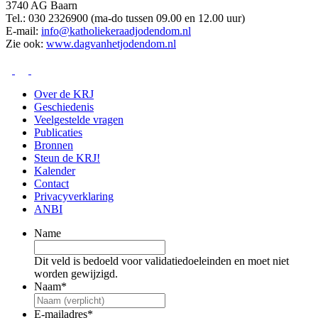
3740 AG Baarn
Tel.: 030 2326900 (ma-do tussen 09.00 en 12.00 uur)
E-mail:
info@katholiekeraadjodendom.nl
Zie ook:
www.dagvanhetjodendom.nl
Over de KRJ
Geschiedenis
Veelgestelde vragen
Publicaties
Bronnen
Steun de KRJ!
Kalender
Contact
Privacyverklaring
ANBI
Name
Dit veld is bedoeld voor validatiedoeleinden en moet niet
worden gewijzigd.
Naam
*
E-mailadres
*