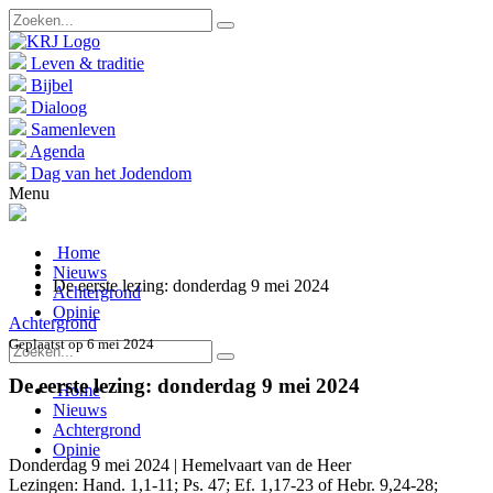
Leven & traditie
Bijbel
Dialoog
Samenleven
Agenda
Dag van het Jodendom
Menu
Home
Nieuws
De eerste lezing: donderdag 9 mei 2024
Achtergrond
Opinie
Achtergrond
Geplaatst op 6 mei 2024
De eerste lezing: donderdag 9 mei 2024
Home
Nieuws
Achtergrond
Opinie
Donderdag 9 mei 2024 | Hemelvaart van de Heer
Lezingen: Hand. 1,1-11; Ps. 47; Ef. 1,17-23 of Hebr. 9,24-28;