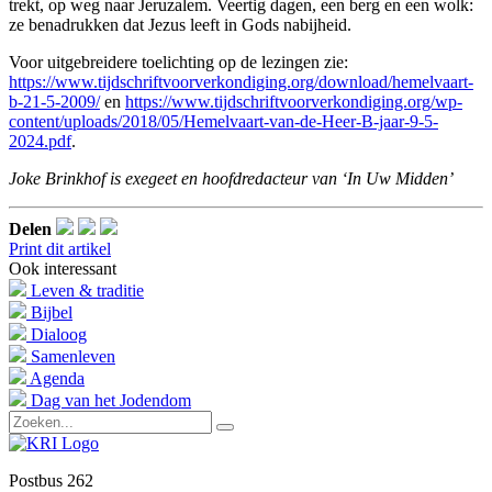
trekt, op weg naar Jeruzalem. Veertig dagen, een berg en een wolk:
ze benadrukken dat Jezus leeft in Gods nabijheid.
Voor uitgebreidere toelichting op de lezingen zie:
https://www.tijdschriftvoorverkondiging.org/download/hemelvaart-
b-21-5-2009/
en
https://www.tijdschriftvoorverkondiging.org/wp-
content/uploads/2018/05/Hemelvaart-van-de-Heer-B-jaar-9-5-
2024.pdf
.
Joke Brinkhof is exegeet en hoofdredacteur van ‘In Uw Midden’
Delen
Print dit artikel
Ook interessant
Leven & traditie
Bijbel
Dialoog
Samenleven
Agenda
Dag van het Jodendom
Postbus 262