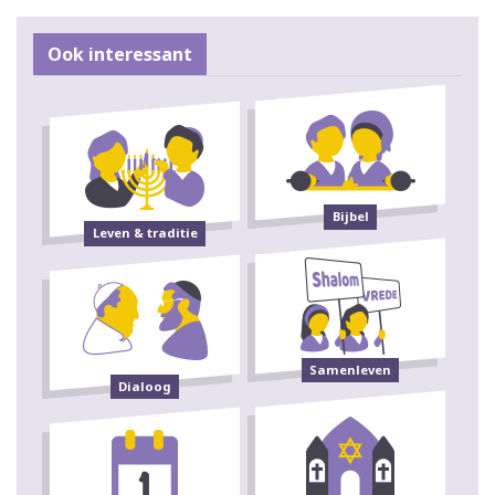
Ook interessant
Bijbel
Leven & traditie
Samenleven
Dialoog