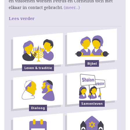
en visioenen worden Petrus en Cornelius toch met
elkaar in contact gebracht.
(meer…)
Lees verder
Bijbel
Leven & traditie
Samenleven
Dialoog