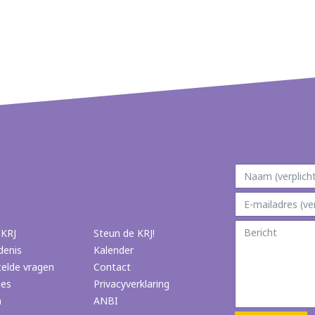
 KRJ
Steun de KRJ!
denis
Kalender
telde vragen
Contact
ies
Privacyverklaring
n
ANBI