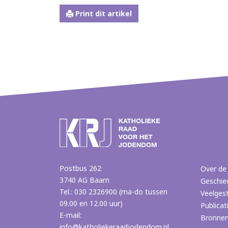
Print dit artikel
Postbus 262
Over de
3740 AG Baarn
Geschie
Tel.: 030 2326900 (ma-do tussen
Veelges
09.00 en 12.00 uur)
Publicat
E-mail:
Bronne
info@katholiekeraadjodendom.nl