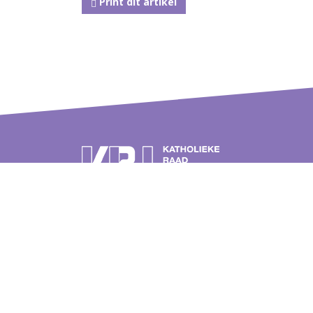
Print dit artikel
Postbus 262
Over de
3740 AG Baarn
Geschie
Tel.: 030 2326900 (ma-do tussen
Veelges
09.00 en 12.00 uur)
Publicat
E-mail:
Bronne
info@katholiekeraadjodendom.nl
Zie ook:
www.dagvanhetjodendom.nl