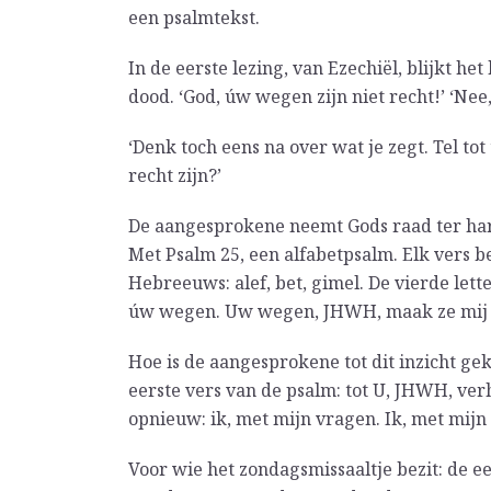
een psalmtekst.
In de eerste lezing, van Ezechiël, blijkt h
dood. ‘God, úw wegen zijn niet recht!’ ‘Nee, 
‘Denk toch eens na over wat je zegt. Tel tot
recht zijn?’
De aangesprokene neemt Gods raad ter harte. 
Met Psalm 25, een alfabetpsalm. Elk vers be
Hebreeuws: alef, bet, gimel. De vierde lette
úw wegen. Uw wegen, JHWH, maak ze mij
Hoe is de aangesprokene tot dit inzicht gek
eerste vers van de psalm: tot U, JHWH, ver
opnieuw: ik, met mijn vragen. Ik, met mijn
Voor wie het zondagsmissaaltje bezit: de eer