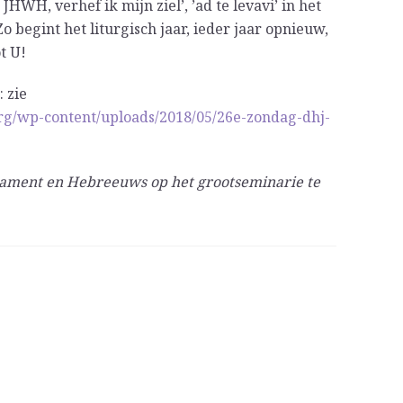
JHWH, verhef ik mijn ziel’, ’ad te levavi’ in het
Zo begint het liturgisch jaar, ieder jaar opnieuw,
t U!
 zie
org/wp-content/uploads/2018/05/26e-zondag-dhj-
tament en Hebreeuws op het grootseminarie te