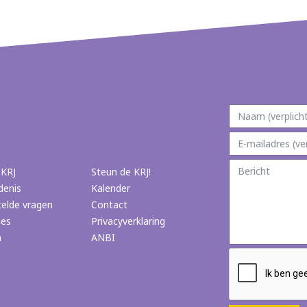
 KRJ
Steun de KRJ!
denis
Kalender
telde vragen
Contact
ies
Privacyverklaring
n
ANBI