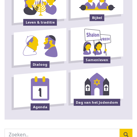
Bijbel
Leven & traditie
Samenleven
Dialoog
Dag van het Jodendom
Agenda