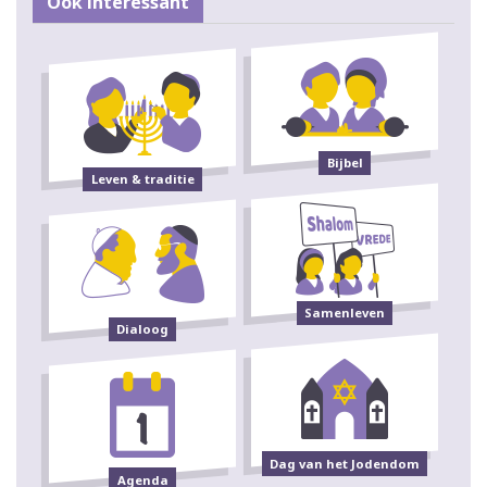
Ook interessant
Bijbel
Leven & traditie
Samenleven
Dialoog
Dag van het Jodendom
Agenda