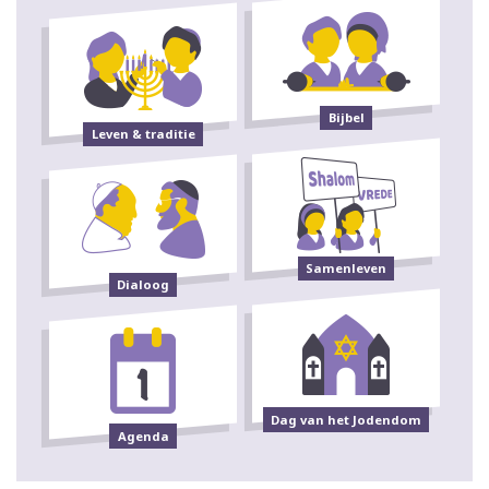
Bijbel
Leven & traditie
Samenleven
Dialoog
Dag van het Jodendom
Agenda