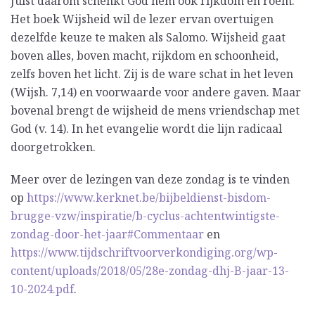
Juist daarom schenkt God hem ook rijkdom en roem.
Het boek Wijsheid wil de lezer ervan overtuigen
dezelfde keuze te maken als Salomo. Wijsheid gaat
boven alles, boven macht, rijkdom en schoonheid,
zelfs boven het licht. Zij is de ware schat in het leven
(Wijsh. 7,14) en voorwaarde voor andere gaven. Maar
bovenal brengt de wijsheid de mens vriendschap met
God (v. 14). In het evangelie wordt die lijn radicaal
doorgetrokken.
Meer over de lezingen van deze zondag is te vinden
op
https://www.kerknet.be/bijbeldienst-bisdom-
brugge-vzw/inspiratie/b-cyclus-achtentwintigste-
zondag-door-het-jaar#Commentaar
en
https://www.tijdschriftvoorverkondiging.org/wp-
content/uploads/2018/05/28e-zondag-dhj-B-jaar-13-
10-2024.pdf
.