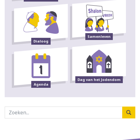
Samenleven
Dialoog
Dag van het Jodendom
Agenda