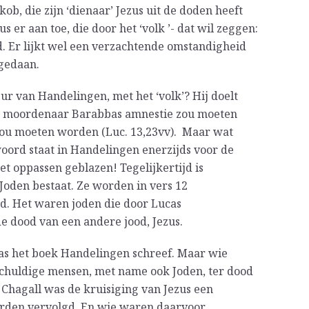
b, die zijn ‘dienaar’ Jezus uit de doden heeft
s er aan toe, die door het ‘volk ’- dat wil zeggen:
od. Er lijkt wel een verzachtende omstandigheid
 gedaan.
eur van Handelingen, met het ‘volk’? Hij doelt
 de moordenaar Barabbas amnestie zou moeten
zou moeten worden (Luc. 13,23vv). Maar wat
oord staat in Handelingen enerzijds voor de
 het oppassen geblazen! Tegelijkertijd is
Joden bestaat. Ze worden in vers 12
d. Het waren joden die door Lucas
 dood van een andere jood, Jezus.
cas het boek Handelingen schreef. Maar wie
nschuldige mensen, met name ook Joden, ter dood
 Chagall was de kruisiging van Jezus een
erden vervolgd. En wie waren daarvoor