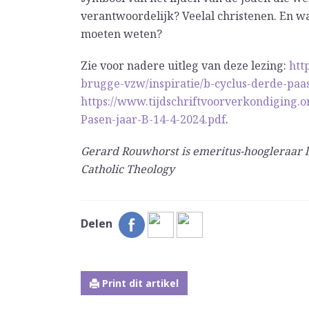
verantwoordelijk? Veelal christenen. En w
moeten weten?
Zie voor nadere uitleg van deze lezing:
htt
brugge-vzw/inspiratie/b-cyclus-derde-p
https://www.tijdschriftvoorverkondiging.
Pasen-jaar-B-14-4-2024.pdf
.
Gerard Rouwhorst is emeritus-hoogleraar l
Catholic Theology
Delen
Print dit artikel