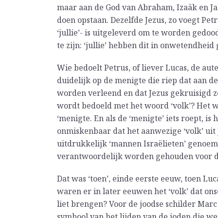
maar aan de God van Abraham, Izaäk en Jako
doen opstaan. Dezelfde Jezus, zo voegt Petru
‘jullie’- is uitgeleverd om te worden gedo
te zijn: ‘jullie’ hebben dit in onwetendheid
Wie bedoelt Petrus, of liever Lucas, de aut
duidelijk op de menigte die riep dat aan
worden verleend en dat Jezus gekruisigd 
wordt bedoeld met het woord ‘volk’? Het w
‘menigte. En als de ‘menigte’ iets roept, is
onmiskenbaar dat het aanwezige ‘volk’ uit 
uitdrukkelijk ‘mannen Israëlieten’ genoem
verantwoordelijk worden gehouden voor de
Dat was ‘toen’, einde eerste eeuw, toen Lu
waren er in later eeuwen het ‘volk’ dat o
liet brengen? Voor de joodse schilder Marc
symbool van het lijden van de joden die w