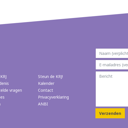
 KRJ
Steun de KRJ!
denis
Kalender
telde vragen
Contact
ies
Privacyverklaring
n
ANBI
Verzenden