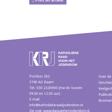
Print dit artikel
Postbus 262
Over de
3740 AG Baarn
Geschie
Tel.: 030 2326900 (ma-do tussen
Veelges
09.00 en 12.00 uur)
Publicat
E-mail:
Bronne
info@katholiekeraadjodendom.nl
Zie ook:
www.dagvanhetjodendom.nl