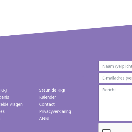
 KRJ
Steun de KRJ!
denis
Kalender
telde vragen
Contact
ies
Privacyverklaring
n
ANBI