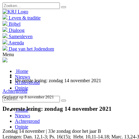
Leven & traditie
Bijbel
Dialoog
Samenleven
Agenda
Dag van het Jodendom
Menu
Home
Nieuws
De eerste lezing: zondag 14 november 2021
Achtergrond
Opinie
Achtergrond
Geplaatst op 8 november 2021
De eerste lezing: zondag 14 november 2021
Home
Nieuws
Achtergrond
Opinie
Zondag 14 november | 33e zondag door het jaar B
Lezingen: Dan. 12,1-3; Ps. 16(15); Hebr. 10,11-14.18; Marc. 13,24-