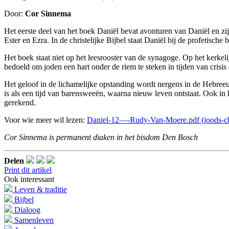
Door:
Cor Sinnema
Het eerste deel van het boek Daniël bevat avonturen van Daniël en zi
Ester en Ezra. In de christelijke Bijbel staat Daniël bij de profetisch
Het boek staat niet op het leesrooster van de synagoge. Op het kerkel
bedoeld om joden een hart onder de riem te steken in tijden van crisis
Het geloof in de lichamelijke opstanding wordt nergens in de Hebreeuw
is als een tijd van barensweeën, waarna nieuw leven ontstaat. Ook in 
gerekend.
Voor wie meer wil lezen:
Daniel-12—-Rudy-Van-Moere.pdf (joods-chri
Cor Sinnema is permanent diaken in het bisdom Den Bosch
Delen
Print dit artikel
Ook interessant
Leven & traditie
Bijbel
Dialoog
Samenleven