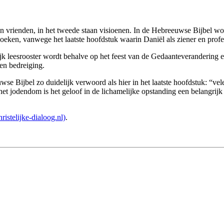
jn vrienden, in het tweede staan visioenen. In de Hebreeuwse Bijbel wor
e boeken, vanwege het laatste hoofdstuk waarin Daniël als ziener en prof
ijk leesrooster wordt behalve op het feest van de Gedaanteverandering 
 en bedreiging.
se Bijbel zo duidelijk verwoord als hier in het laatste hoofdstuk: “vel
het jodendom is het geloof in de lichamelijke opstanding een belangrij
stelijke-dialoog.nl)
.