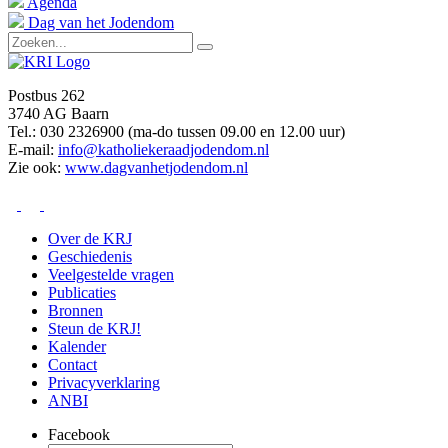
Agenda
Dag van het Jodendom
Postbus 262
3740 AG Baarn
Tel.: 030 2326900 (ma-do tussen 09.00 en 12.00 uur)
E-mail:
info@katholiekeraadjodendom.nl
Zie ook:
www.dagvanhetjodendom.nl
Over de KRJ
Geschiedenis
Veelgestelde vragen
Publicaties
Bronnen
Steun de KRJ!
Kalender
Contact
Privacyverklaring
ANBI
Facebook