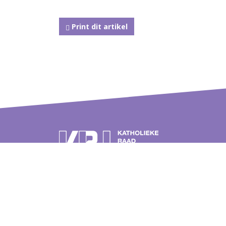
Print dit artikel
Postbus 262
Over de
3740 AG Baarn
Geschie
Tel.: 030 2326900 (ma-do tussen
Veelges
09.00 en 12.00 uur)
Publicat