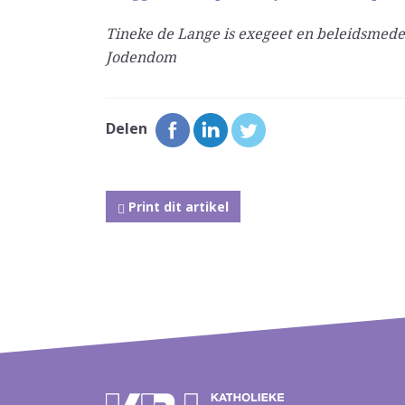
Tineke de Lange is exegeet en beleidsmed
Jodendom
Delen
Print dit artikel