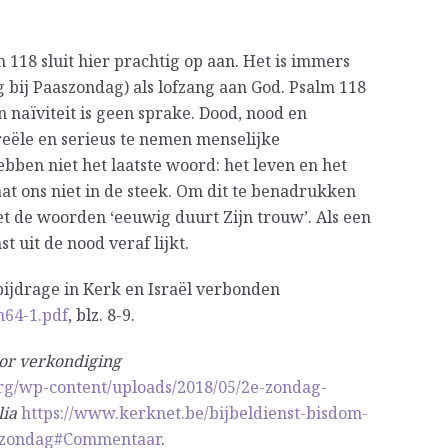
m 118 sluit hier prachtig op aan. Het is immers
ng bij Paaszondag) als lofzang aan God. Psalm 118
 naïviteit is geen sprake. Dood, nood en
eële en serieus te nemen menselijke
hebben niet het laatste woord: het leven en het
laat ons niet in de steek. Om dit te benadrukken
et de woorden ‘eeuwig duurt Zijn trouw’. Als een
t uit de nood veraf lijkt.
bijdrage in Kerk en Israël verbonden
n64-1.pdf
, blz. 8-9.
oor verkondiging
org/wp-content/uploads/2018/05/2e-zondag-
lia
https://www.kerknet.be/bijbeldienst-bisdom-
aszondag#Commentaar
.