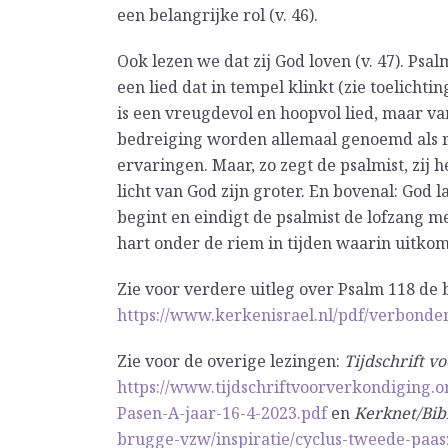
een belangrijke rol (v. 46).
Ook lezen we dat zij God loven (v. 47). Psal
een lied dat in tempel klinkt (zie toelichti
is een vreugdevol en hoopvol lied, maar van
bedreiging worden allemaal genoemd als r
ervaringen. Maar, zo zegt de psalmist, zij 
licht van God zijn groter. En bovenal: God 
begint en eindigt de psalmist de lofzang m
hart onder de riem in tijden waarin uitkoms
Zie voor verdere uitleg over Psalm 118 de 
https://www.kerkenisrael.nl/pdf/verbonde
Zie voor de overige lezingen:
Tijdschrift v
https://www.tijdschriftvoorverkondiging.
Pasen-A-jaar-16-4-2023.pdf
en
Kerknet/Bib
brugge-vzw/inspiratie/cyclus-tweede-pa