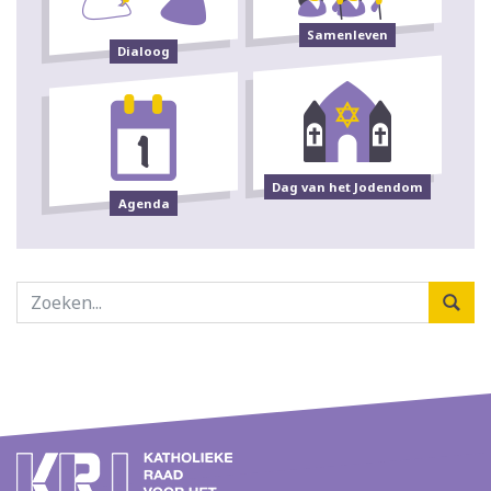
Samenleven
Dialoog
Dag van het Jodendom
Agenda