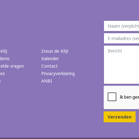
 KRJ
Steun de KRJ!
denis
Kalender
telde vragen
Contact
ies
Privacyverklaring
n
ANBI
Verzenden