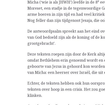
e
Micha (‘wie is als JHWH’) leefde in de 8
eeu
Moreset, een stadje in de tegenwoordige Ga
arme boeren in zijn tijd en had veel kritie
Nog feller dan zijn tijdgenoot Jesaja, die 
De antwoordpsalm spreekt aan het eind ov
van God bedoeld zijn als de koning of de ko
grootgebracht’.
Deze teksten roepen zijn door de Kerk alti
omdat Bethlehem erin genoemd wordt en er 
geboorte van Jezus in gehoord kon worden
van Micha: een heerser over Israël, die uit
Echter, de teksten hebben ook hun oorspron
teksten over hoop in een crisis. Het zou go
klinken.