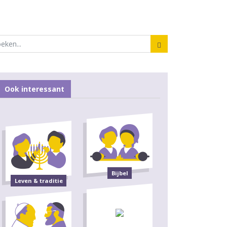
Ook interessant
Bijbel
Leven & traditie