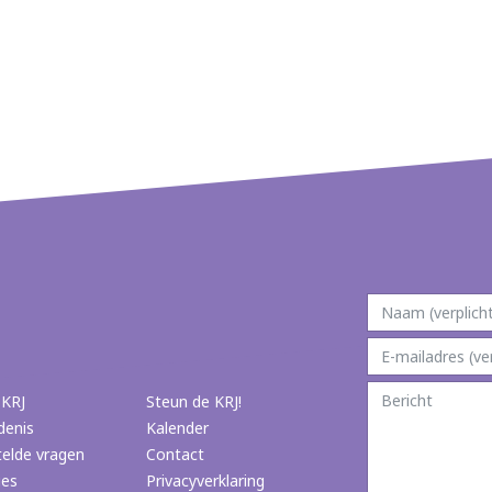
 KRJ
Steun de KRJ!
denis
Kalender
telde vragen
Contact
ies
Privacyverklaring