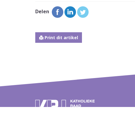
Delen
Print dit artikel
Postbus 262
Over de