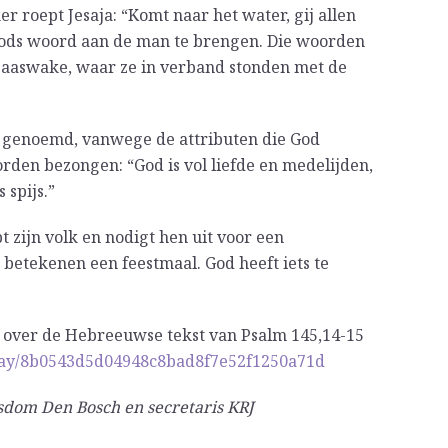
r roept Jesaja: “Komt naar het water, gij allen
om Gods woord aan de man te brengen. Die woorden
e paaswake, waar ze in verband stonden met de
ek genoemd, vanwege de attributen die God
orden bezongen: “God is vol liefde en medelijden,
 spijs.”
t zijn volk en nodigt hen uit voor een
 betekenen een feestmaal. God heeft iets te
n over de Hebreeuwse tekst van Psalm 145,14-15
/Play/8b0543d5d04948c8bad8f7e52f1250a71d
sdom Den Bosch en secretaris KRJ