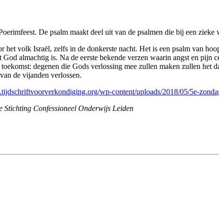
Poerimfeest. De psalm maakt deel uit van de psalmen die bij een ziek
 het volk Israël, zelfs in de donkerste nacht. Het is een psalm van h
 God almachtig is. Na de eerste bekende verzen waarin angst en pijn cent
e toekomst: degenen die Gods verlossing mee zullen maken zullen het d
 van de vijanden verlossen.
.tijdschriftvoorverkondiging.org/wp-content/uploads/2018/05/5e-zond
de Stichting Confessioneel Onderwijs Leiden