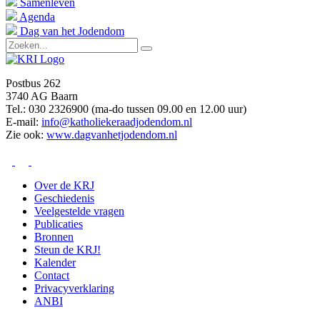
Samenleven
Agenda
Dag van het Jodendom
Postbus 262
3740 AG Baarn
Tel.: 030 2326900 (ma-do tussen 09.00 en 12.00 uur)
E-mail:
info@katholiekeraadjodendom.nl
Zie ook:
www.dagvanhetjodendom.nl
Over de KRJ
Geschiedenis
Veelgestelde vragen
Publicaties
Bronnen
Steun de KRJ!
Kalender
Contact
Privacyverklaring
ANBI