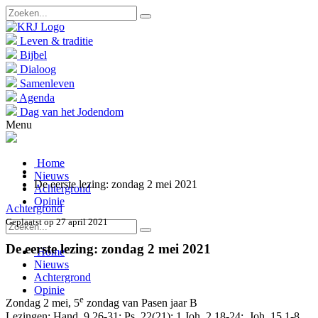
Leven & traditie
Bijbel
Dialoog
Samenleven
Agenda
Dag van het Jodendom
Menu
Home
Nieuws
De eerste lezing: zondag 2 mei 2021
Achtergrond
Opinie
Achtergrond
Geplaatst op 27 april 2021
De eerste lezing: zondag 2 mei 2021
Home
Nieuws
Achtergrond
Opinie
e
Zondag 2 mei, 5
zondag van Pasen jaar B
Lezingen: Hand. 9,26-31; Ps. 22(21); 1 Joh. 2,18-24; Joh. 15,1-8