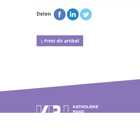
Delen
Print dit artikel
Postbus 262
Over de